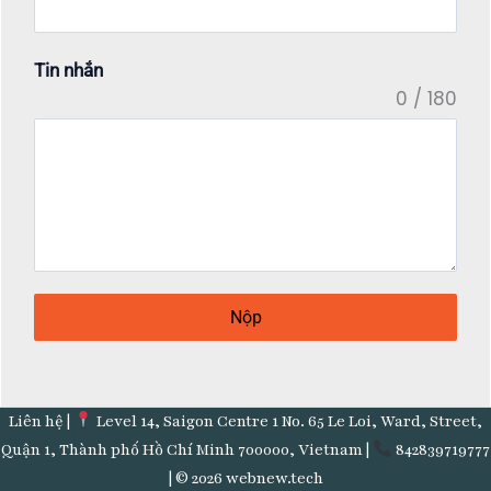
Tin nhắn
0 / 180
Nộp
Liên hệ
|
Level 14, Saigon Centre 1 No. 65 Le Loi, Ward, Street,
Quận 1, Thành phố Hồ Chí Minh 700000, Vietnam |
842839719777
| © 2026 webnew.tech