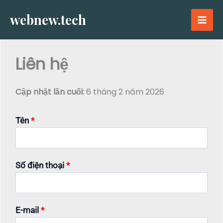
Nhảy
webnew.tech
tới
nội
dung
Liên hệ
Cập nhật lần cuối:
6 tháng 2 năm 2026
Tên
*
Số điện thoại
*
E-mail
*